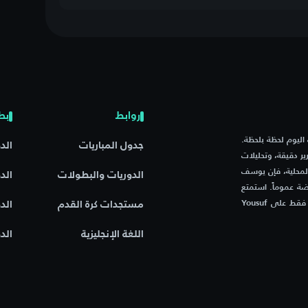
روابط
بط
م مباريات اليوم لحظة بلحظة.
جدول المباريات
الد
ر دقيقة، وتحليلات
المحلية، فإن يوسف
الدوريات والبطولات
الد
ة عموماً. استمتع
بتجربة فريدة مع موقع يجمع بين السرعة، الدقة، والشغف الرياضي – فقط على Yousuf
مستجدات كرة القدم
الد
اللغة الإنجليزية
الد