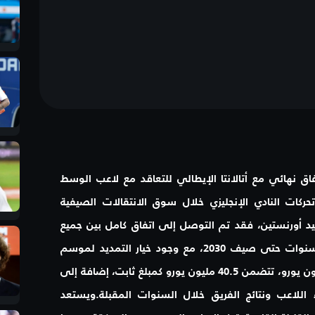
ق نهائي مع أتالانتا الإيطالي للتعاقد مع لاعب الوسط
ركات النادي الإنجليزي خلال سوق الانتقالات الصيفية
 أورنستين، فقد تم التوصل إلى اتفاق كامل بين جميع
الأطراف، حيث سيوقع اللاعب عقدًا يمتد لأربع سنوات حتى صيف 2030، مع وجود خيار التمديد لموسم
إضافي.وستبلغ القيمة الإجمالية للصفقة 45 مليون يورو، تتضمن 40.5 مليون يورو كمبلغ ثابت، إضافة إلى
ء اللاعب ونتائج الفريق خلال السنوات المقبلة.ويستعد