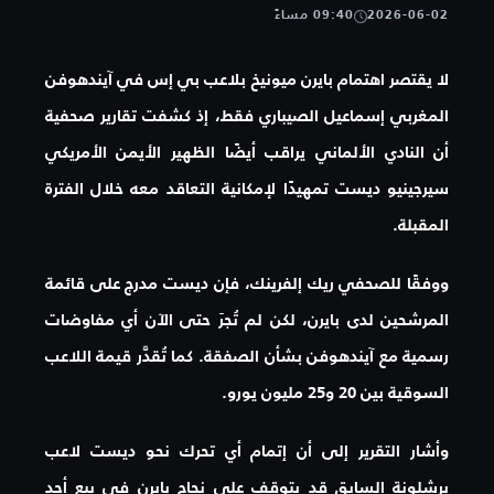
2026-06-02
09:40 مساءً
لا يقتصر اهتمام بايرن ميونيخ بلاعب بي إس في آيندهوفن
المغربي إسماعيل الصيباري فقط، إذ كشفت تقارير صحفية
أن النادي الألماني يراقب أيضًا الظهير الأيمن الأمريكي
سيرجينيو ديست تمهيدًا لإمكانية التعاقد معه خلال الفترة
المقبلة.
ووفقًا للصحفي ريك إلفرينك، فإن ديست مدرج على قائمة
المرشحين لدى بايرن، لكن لم تُجرَ حتى الآن أي مفاوضات
رسمية مع آيندهوفن بشأن الصفقة. كما تُقدَّر قيمة اللاعب
السوقية بين 20 و25 مليون يورو.
وأشار التقرير إلى أن إتمام أي تحرك نحو ديست لاعب
برشلونة السابق قد يتوقف على نجاح بايرن في بيع أحد