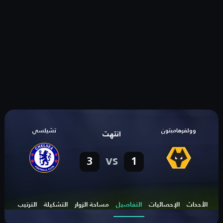
وولفرهامبتون
تشيلسي
انتهت
vs
3
1
الأحداث
الإحصائيات
التفاصيل
مساحة الزوار
التشكيلة
الترتيب
الهد