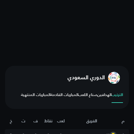
الدوري السعودي
الترتيب
الهدافين
صناع اللعب
المباريات القادمة
المباريات المنتهية
م
الفريق
لعب
نقاط
ف
ت
خ