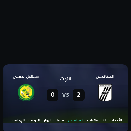
الصفاقسي
مستقبل المرسى
انتهت
vs
0
2
الأحداث
الإحصائيات
التفاصيل
مساحة الزوار
الترتيب
الهدافين
صناع