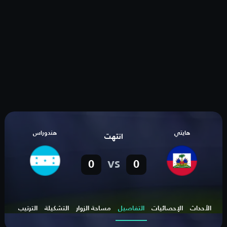
هايتي
هندوراس
انتهت
vs
0
0
الأحداث
الإحصائيات
التفاصيل
مساحة الزوار
التشكيلة
الترتيب
الهد