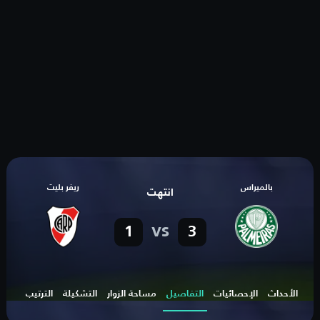
بالميراس
ريفر بليت
انتهت
vs
1
3
الأحداث
الإحصائيات
التفاصيل
مساحة الزوار
التشكيلة
الترتيب
الهد