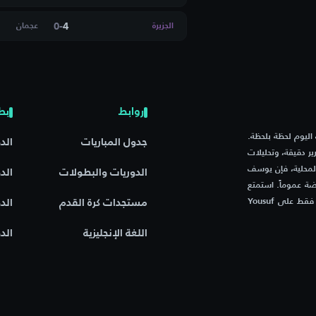
0
-
4
الجزيرة
عجمان
 الرياضي بساقية
روابط
بط
تيسا
م مباريات اليوم لحظة بلحظة.
جدول المباريات
الد
ر دقيقة، وتحليلات
ي ليفانتي
المحلية، فإن يوسف
الدوريات والبطولات
الد
ة عموماً. استمتع
بتجربة فريدة مع موقع يجمع بين السرعة، الدقة، والشغف الرياضي – فقط على Yousuf
مستجدات كرة القدم
الد
Rudar K
اللغة الإنجليزية
الد
يل