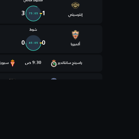
الشوط الثاني
3
1
75:05
إنترسيتي
شوط
0
0
45:05
ألميريا
9:30 ص
راسينج سانتاندير
سبورت
11:00 ص
ملبورن سيتي
باليرم
12:00 م
بايرن ميونخ
أستون 
2:30 م
هيلاس فيرونا
كريمو
3:00 م
سودتيرول
فيرتيو