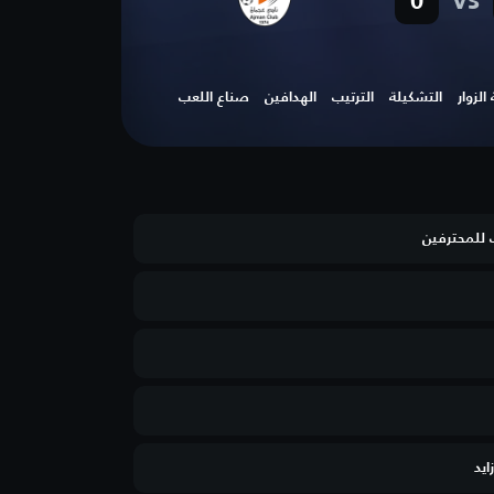
vs
0
لزوار
التشكيلة
الترتيب
الهدافين
صناع اللعب
 للمحترفين
ايد