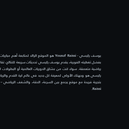
3:00 م
أيوب سبور
تيرانا
التقدم
4:00 م
النادي الأفريقي
الداير
4:00 م
آيك لارنكا
كارميو
يوسف رئيسي - Yousuf Raissi هو الموقع الرائد لمتابعة أه
بفضل تغطيته الفورية، يقدم يوسف رئيسي تحديثات سريعة للنتائج، تقاري
4:00 م
سيرافيزا بوتزي
سيستر
رياضية متعمقة. سواء كنت من عشاق الدوريات العالمية أو البطولات 
رئيسي هو وجهتك الأولى لمعرفة كل جديد في عالم كرة القدم والرياض
4:00 م
akanj
Mladost Doboj Kakanj
Raissi.
4:30 م
هويسكا
أندورا
4:30 م
جيرونا
ساباد