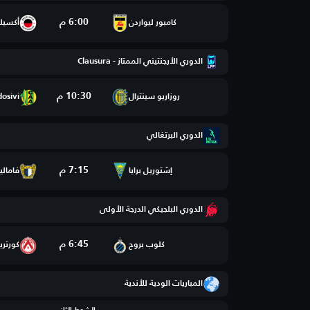
6:00 م
كامبور ليواردن
أكسيل
الدوري الأرجنتيني الممتاز - Clausura
10:30 م
روزاريو سينترال
dosivi
الدوري البرتغالي
7:15 م
إشتوريل برايا
فامالي
الدوري البلجيكي الدرجة الأولى
6:45 م
كلوب بروج
كورتري
المباريات الودية للأندية