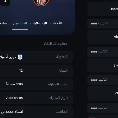
3
سيور
الأحداث
الإحصائيات
التفاصيل
مساحة ا
الترتيب
Al
الترتيب
البطولة
دوري أدنوك
كاو
الجولة
12
الترتيب
وقت المباراة
1:00 مساءاََ
ك
تاريخ المباراة
2026-01-08
الترتيب
الملعب
استاد محمد بن ز