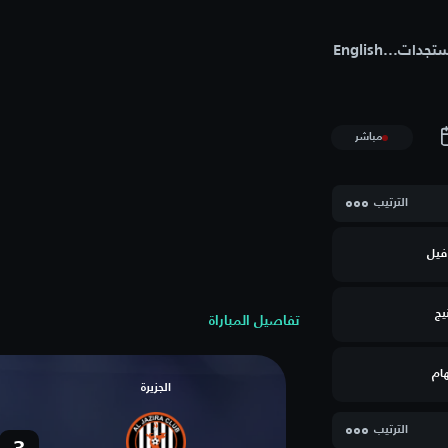
تجدات
...
English
مباشر
الترتيب
فيل
يج
تفاصيل المباراة
ام
الجزيرة
الترتيب