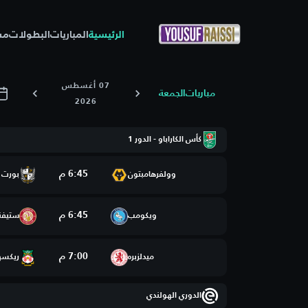
الرئيسية
المباريات
البطولات
مس
07 أغسطس
مباريات
الجمعة
2026
كأس الكاراباو - الدور 1
6:45 م
وولفرهامبتون
بورت 
6:45 م
ويكومب
ستيفن
7:00 م
ميدلزبره
ريكسه
الدوري الهولندي