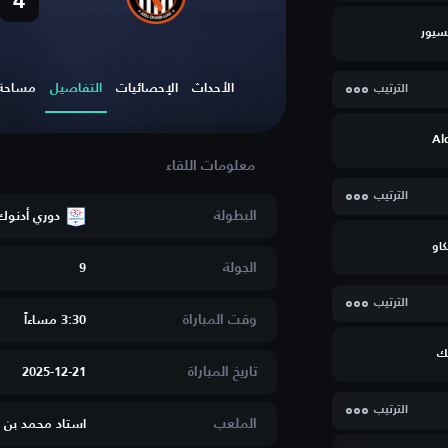
4
سيور
الأحداث
الإحصائيات
التفاصيل
مساحة ا
الترتيب
Al
الترتيب
البطولة
دوري أدنوك
كاو
الجولة
9
الترتيب
وقت المباراة
3:30 مساءاََ
ك
تاريخ المباراة
2025-12-21
الترتيب
الملعب
استاد محمد بن ز