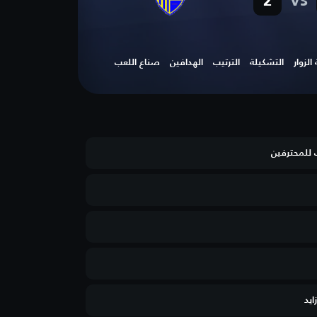
vs
2
لزوار
التشكيلة
الترتيب
الهدافين
صناع اللعب
 للمحترفين
ايد