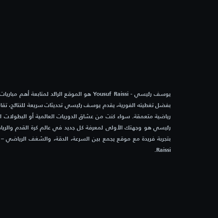
الداير
4:00 م
آيك لارنكا
كارميو
4:00 م
سيرافيزا بوتزي
سيستر
4:00 م
akanj
Mladost Doboj Kakanj
يوسف رئيسي - Yousuf Raissi هو الموقع الرائد لمتابعة أه
بفضل تغطيته الفورية، يقدم يوسف رئيسي تحديثات سريعة للنتائج، تقاري
4:30 م
هويسكا
أندورا
رياضية متعمقة. سواء كنت من عشاق الدوريات العالمية أو البطولات 
رئيسي هو وجهتك الأولى لمعرفة كل جديد في عالم كرة القدم والرياض
4:30 م
جيرونا
ساباد
Raissi.
5:00 م
ألباسيتي
إلدين
5:00 م
ليجانيس
ميريدا