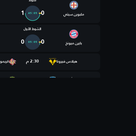
شوط
1
0
45:05
ملبورن سيتي
الشوط الأول
0
0
05:05
بايرن ميونخ
2:30 م
هيلاس فيرونا
كريمو
2:30 م
أمانة بغداد
الشرط
3:00 م
سودتيرول
فيرتيو
3:00 م
أيوب سبور
تيرانا
التقدم
4:00 م
النادي الأفريقي