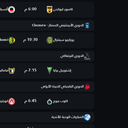
6:00 م
كامبور ليواردن
أكسيل
الدوري الأرجنتيني الممتاز - Clausura
10:30 م
روزاريو سينترال
dosivi
الدوري البرتغالي
7:15 م
إشتوريل برايا
فامالي
الدوري البلجيكي الدرجة الأولى
6:45 م
كلوب بروج
كورتري
المباريات الودية للأندية