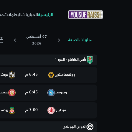
الرئيسية
المباريات
البطولات
مس
07 أغسطس
مباريات
الجمعة
2026
كأس الكاراباو - الدور 1
6:45 م
وولفرهامبتون
بورت 
6:45 م
ويكومب
ستيفن
7:00 م
ميدلزبره
ريكسه
الدوري الهولندي