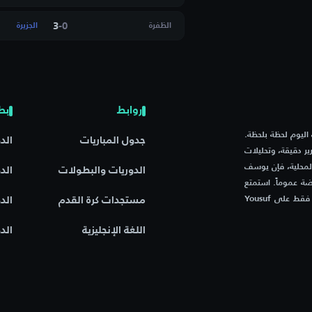
3
-
0
الظفرة
الجزيرة
تيسا
ي ليفانتي
روابط
بط
Rudar K
م مباريات اليوم لحظة بلحظة.
جدول المباريات
الد
ر دقيقة، وتحليلات
المحلية، فإن يوسف
الدوريات والبطولات
الد
ة عموماً. استمتع
بتجربة فريدة مع موقع يجمع بين السرعة، الدقة، والشغف الرياضي – فقط على Yousuf
مستجدات كرة القدم
الد
يل
اللغة الإنجليزية
الد
سي