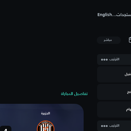
تجدات
...
English
مباشر
الترتيب
فيل
يج
تفاصيل المباراة
ام
الجزيرة
الترتيب