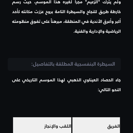
ولم يترك "الزعيم" مجراً لغيره هذا الموسم، حيث رسم
خارطة طريق للنجاح والسيطرة التامة بروح عززت مكانته كأحد
أكبر وأعرق الأندية في المنطقة، مبرهناً على تفوق منظومته
الرياضية والإدارية والفنية.
السيطرة البنفسجية المطلقة بالتفاصيل:
جاء الحصاد العيناوي الذهبي لهذا الموسم التاريخي على
النحو التالي:
الفريق
اللقب والإنجاز