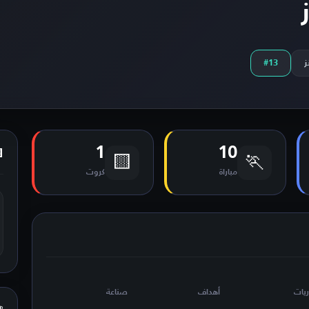
ز
#13
1
10
🟨
🏃
مباراة
كروت
ريات
أهداف
صناعة