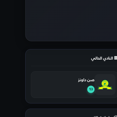
 النادي الحالي
صن داونز
13