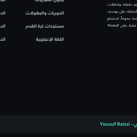
ر دقيقة، وتحليلات
المحلية، فإن يوسف
الدوريات والبطولات
الد
ة عموماً. استمتع
بتجربة فريدة مع موقع يجمع بين السرعة، الدقة، والشغف الرياضي – فقط على Yousuf
مستجدات كرة القدم
الد
اللغة الإنجليزية
الد