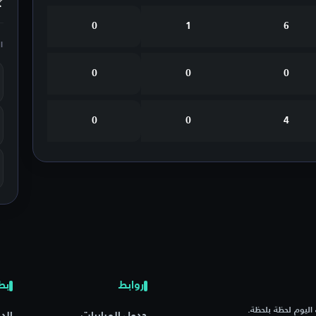
0
1
6
ا
0
0
0
0
0
4
روابط
بط
م مباريات اليوم لحظة بلحظة.
جدول المباريات
الد