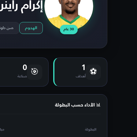
إكرام راينرز
الهجوم
صن داون
30 عام
0
1
🎯
⚽
أهداف
صناعة
📊 الأداء حسب البطولة
البطولة
مبا