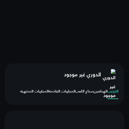
الدوري غير موجود
الترتيب
الهدافين
صناع اللعب
المباريات القادمة
المباريات المنتهية