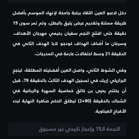
دخل لاعبو العين اللقاء برغبة جامحة لإنهاء الموسم بأفضل
طريقة ممكنة وتقديم عرض يليق بالبطل، ولم تمر سوى 15
دقيقة حتى افتتح النجم
سفيان رحيمي
مهرجان الأهداف.
وسرعان ما أضاف الهداف
كودجو لابا
الهدف الثاني في
الدقيقة 21 وسط احتفالات عارمة في المدرجات.
وفي الشوط الثاني، واصل العين أفضليته المطلقة، لينجح
البرازيلي
إريك
في تسجيل الهدف الثالث بالدقيقة 79، قبل
أن يختتم
يحيى بن خالق
خماسية السهرة والرباعية في
الشباك بالدقيقة (90+2) ليطلق الحكم صافرة النهاية لبدء
الأفراح العيناوية.
النجمة الـ15 وإعجاز تاريخي غير مسبوق