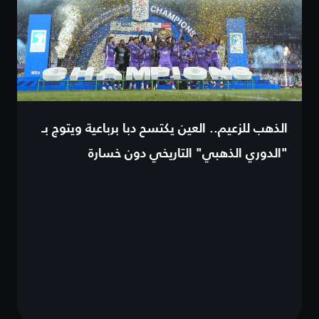
الذهب للزعيم.. العين يكتسح دبا برباعية ويتوج بـ
"الدوري الذهبي" التاريخي دون خسارة