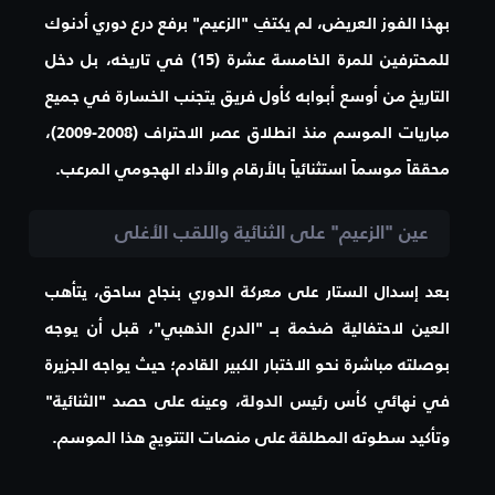
بهذا الفوز العريض، لم يكتفِ "الزعيم" برفع درع دوري أدنوك
للمحترفين للمرة
الخامسة عشرة (15)
في تاريخه، بل دخل
التاريخ من أوسع أبوابه كأول فريق يتجنب الخسارة في جميع
مباريات الموسم منذ انطلاق عصر الاحتراف (2008-2009)،
محققاً موسماً استثنائياً بالأرقام والأداء الهجومي المرعب.
عين "الزعيم" على الثنائية واللقب الأغلى
بعد إسدال الستار على معركة الدوري بنجاح ساحق، يتأهب
العين لاحتفالية ضخمة بـ "الدرع الذهبي"، قبل أن يوجه
بوصلته مباشرة نحو الاختبار الكبير القادم؛ حيث يواجه الجزيرة
في نهائي كأس رئيس الدولة، وعينه على حصد "الثنائية"
وتأكيد سطوته المطلقة على منصات التتويج هذا الموسم.