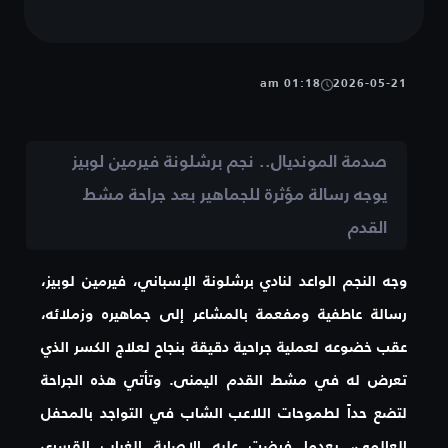
01:18 am
2026-05-21
صدمة المونديال.. نجم برشلونة فيرمين لوبيز
يوجه رسالة مؤثرة للجماهير بعد جراحة مشط
القدم
وجه النجم الواعد لنادي برشلونة الإسباني، فيرمين لوبيز،
رسالة عاطفية ومفعمة بالمشاعر إلى جماهيره وزملائه،
عقب خضوعه لعملية جراحية دقيقة بنجاح لعلاج الكسر الذي
تعرض له في مشط القدم اليمنى. وتأتي هذه الجراحة
لتضع حداً لطموحات اللاعب الشاب في التواجد بالمحفل
العالمي، بعدما فرضت عليه الإصابة الغياب القسري