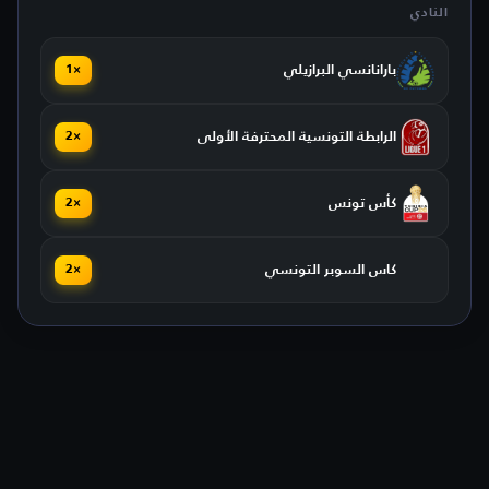
النادي
بارانانسي البرازيلي
×1
الرابطة التونسية المحترفة الأولى
×2
كأس تونس
×2
كاس السوبر التونسي
×2