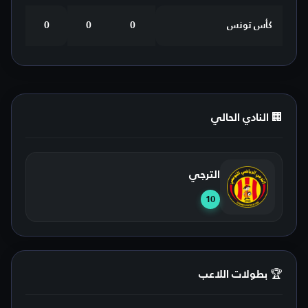
كأس تونس
0
0
0
🏢 النادي الحالي
الترجي
10
🏆 بطولات اللاعب