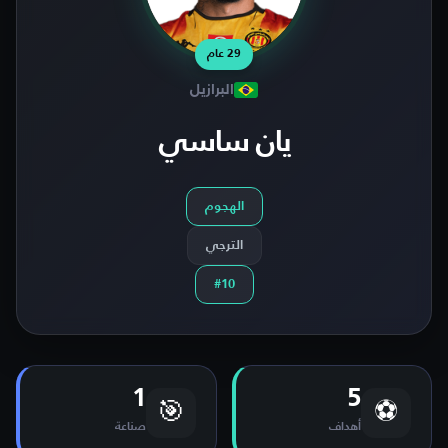
29 عام
البرازيل
يان ساسي
الهجوم
الترجي
#10
1
5
🎯
⚽
أهداف
صناعة