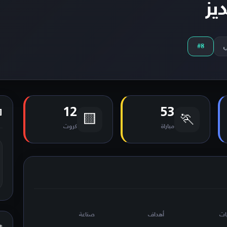
ديز
#8
12
53
🟨
🏃
مباراة
كروت
ات
أهداف
صناعة