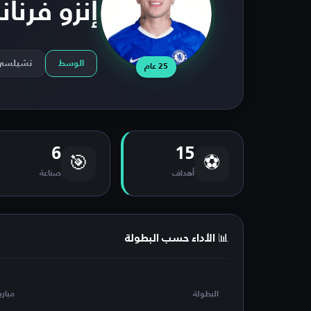
إنزو فرنان
الوسط
تشيلسي
25 عام
6
15
🎯
⚽
أهداف
صناعة
📊 الأداء حسب البطولة
البطولة
مباري