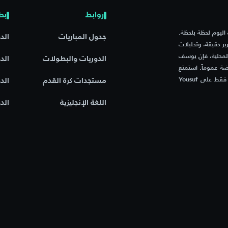
روابط
بط
م مباريات اليوم لحظة بلحظة.
جدول المباريات
الد
ر دقيقة، وتحليلات
المحلية، فإن يوسف
الدوريات والبطولات
الد
ة عموماً. استمتع
بتجربة فريدة مع موقع يجمع بين السرعة، الدقة، والشغف الرياضي – فقط على Yousuf
مستجدات كرة القدم
الد
اللغة الإنجليزية
الد