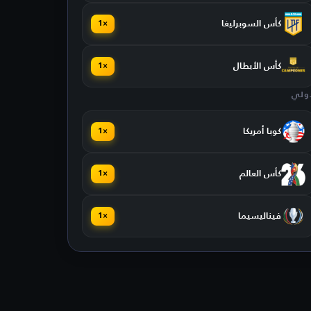
كأس السوبرليغا
×1
كأس الأبطال
×1
ولي
كوبا أمريكا
×1
كأس العالم
×1
فيناليسيما
×1