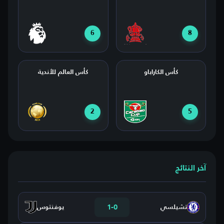
6
8
كأس الكاراباو
كأس العالم للأندية
2
5
آخر النتائج
1
-
0
تشيلسي
يوفنتوس