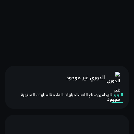
الدوري غير موجود
الترتيب
الهدافين
صناع اللعب
المباريات القادمة
المباريات المنتهية