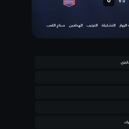
vs
0
لزوار
التشكيلة
الترتيب
الهدافين
صناع اللعب
جليزي
رك