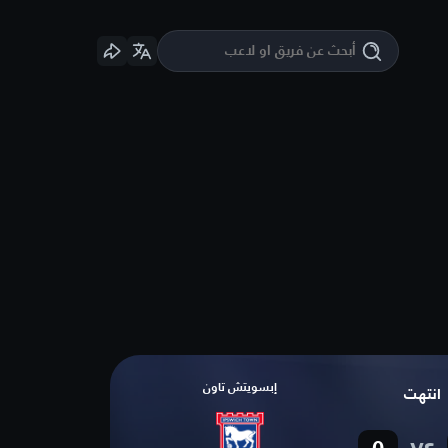
إبسويتش تاون
انتهت