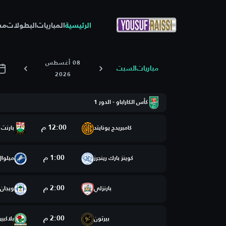
الرئيسية
المباريات
البطولات
مس
08 أغسطس
مباريات
السبت
2026
كأس الكاراباو - الدور 1
12:00 م
كامبريدج يونايتد
بارنت
1:00 م
كوينز بارك رينجرز
ميلوال
2:00 م
بارنزلي
ويجان 
2:00 م
بيرتون
بلاكبي