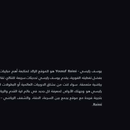
2:00 م
ليتون أورينت
أوكسفو
2:00 م
شيفيلد وينزداي
بولتون
2:00 م
ستوكبورت
دونكا
2:00 م
نورويتش سيتي
ميلتون
يوسف رئيسي - Yousuf Raissi هو الموقع الرائد لمتابعة أه
بفضل تغطيته الفورية، يقدم يوسف رئيسي تحديثات سريعة للنتائج، تقاري
2:00 م
بريستول روفرز
بيتربره
رياضية متعمقة. سواء كنت من عشاق الدوريات العالمية أو البطولات 
رئيسي هو وجهتك الأولى لمعرفة كل جديد في عالم كرة القدم والرياض
2:00 م
برادفورد سيتي
روشدي
Raissi.
2:00 م
واتفورد
كراولي