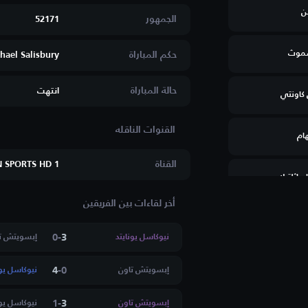
ن
الجمهور
52171
سموث
حكم المباراة
hael Salisbury
حالة المباراة
انتهت
كاونتي
ام
القناة
N SPORTS HD 1
م اثلتيك
أخر لقاءات بين الفريقين
0
-
3
نيوكاسل يونايتد
إبسويتش ت
تون ستانلي
4
-
0
إبسويتش تاون
نيوكاسل يون
رفيلد
1
-
3
إبسويتش تاون
نيوكاسل يون