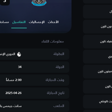
3
ل
الأحداث
الإحصائيات
التفاصيل
مساحة ا
ون تاون
يلد تاون
البطولة
الدوري الإن
ري
الجولة
34
مبتون تاون
وقت المباراة
2:00 مساءاََ
تاون
تاريخ المباراة
2025-04-26
رت كاونتي
الملعب
سانت جيمس با