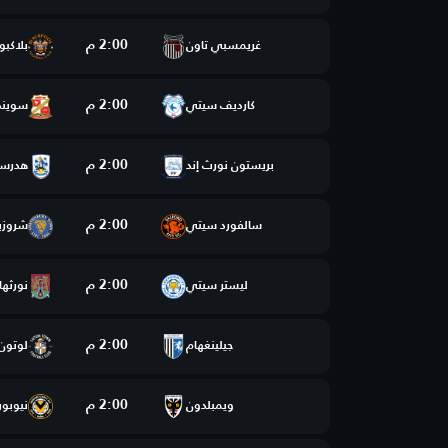
2:00 م
غريمسبي تاون
بلاكبو
2:00 م
كارديف سيتي
سويند
2:00 م
بريستون نورث إند
هدرسف
2:00 م
سالفورد سيتي
شروزب
2:00 م
ليستر سيتي
نورثها
2:00 م
جيلينغهام
لوتون 
2:00 م
ويمبلدون
نيوبو