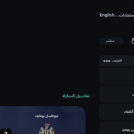
تجدات
...
English
مباشر
الترتيب
تفاصيل المباراة
أتلتيك
نيوكاسل يونايتد
رن روفرز