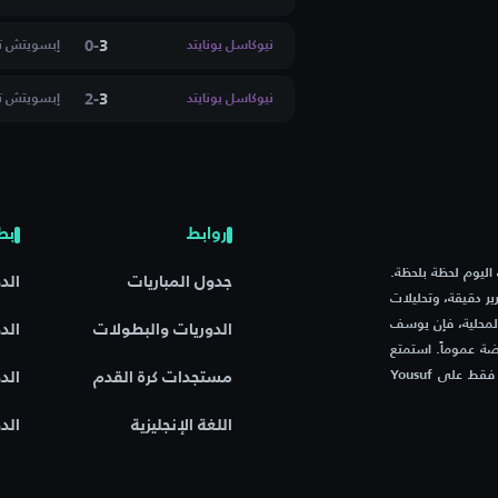
0
-
3
نيوكاسل يونايتد
إبسويتش ت
رد يونايتد
2
-
3
نيوكاسل يونايتد
إبسويتش ت
 وانديررز
ستر
روابط
بط
 كينز دونز
م مباريات اليوم لحظة بلحظة.
جدول المباريات
الد
ر دقيقة، وتحليلات
المحلية، فإن يوسف
الدوريات والبطولات
الد
ة عموماً. استمتع
بتجربة فريدة مع موقع يجمع بين السرعة، الدقة، والشغف الرياضي – فقط على Yousuf
مستجدات كرة القدم
الد
ل
اللغة الإنجليزية
الد
 تاون