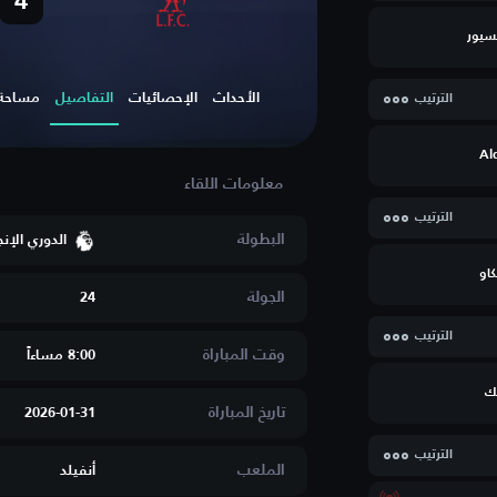
4
سيور
الأحداث
الإحصائيات
التفاصيل
مساحة ا
الترتيب
Al
الترتيب
البطولة
الدوري الإن
كاو
الجولة
24
الترتيب
وقت المباراة
8:00 مساءاََ
ك
تاريخ المباراة
2026-01-31
الترتيب
الملعب
أنفيلد