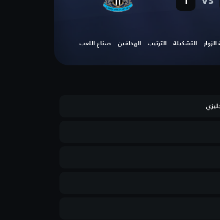
vs
1
لزوار
التشكيلة
الترتيب
الهدافين
صناع اللعب
جليزي