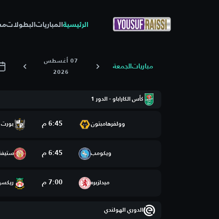
الرئيسية
المباريات
البطولات
مس
07 أغسطس
مباريات
الجمعة
2026
كأس الكاراباو - الدور 1
6:45 م
وولفرهامبتون
بورت 
6:45 م
ويكومب
ستيفن
7:00 م
ميدلزبره
ريكسه
الدوري الهولندي