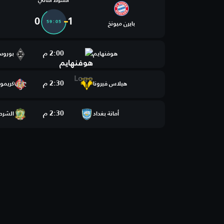
الشوط الثاني
0
1
59:05
بايرن ميونخ
2:00 م
هوفنهايم
بوروسي
2:30 م
هيلاس فيرونا
كريمو
2:30 م
أمانة بغداد
الشرط
3:00 م
سودتيرول
فيرتيو
3:00 م
أيوب سبور
تيرانا
التقدم
4:00 م
النادي الأفريقي
الداير