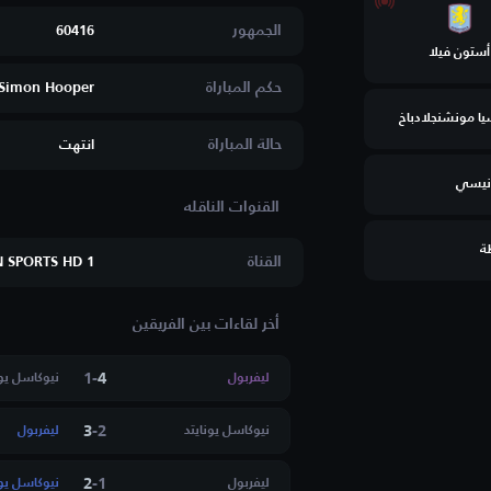
الجمهور
60416
أستون فيلا
حكم المباراة
Simon Hooper
ا مونشنجلادباخ
حالة المباراة
انتهت
نيسي
ة
القناة
N SPORTS HD 1
س فيرونا
أخر لقاءات بين الفريقين
1
-
4
ليفربول
نيوكاسل يون
3
-
2
نيوكاسل يونايتد
ليفربول
 الرياضي بساقية
2
-
1
ليفربول
نيوكاسل يون