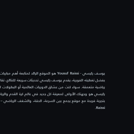
4:00 م
آيك لارنكا
كارميو
4:00 م
سيرافيزا بوتزي
سيستر
4:00 م
akanj
Mladost Doboj Kakanj
4:30 م
هويسكا
أندورا
يوسف رئيسي - Yousuf Raissi هو الموقع الرائد لمتابعة أه
4:30 م
جيرونا
ساباد
بفضل تغطيته الفورية، يقدم يوسف رئيسي تحديثات سريعة للنتائج، تقاري
رياضية متعمقة. سواء كنت من عشاق الدوريات العالمية أو البطولات 
رئيسي هو وجهتك الأولى لمعرفة كل جديد في عالم كرة القدم والرياض
5:00 م
ألباسيتي
إلدين
Raissi.
5:00 م
ليجانيس
ميريدا
5:00 م
نادي سبتة
مالقا