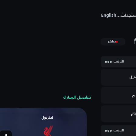
تجدات
...
English
مباشر
الترتيب
فيل
يج
تفاصيل المباراة
ام
ليفربول
الترتيب