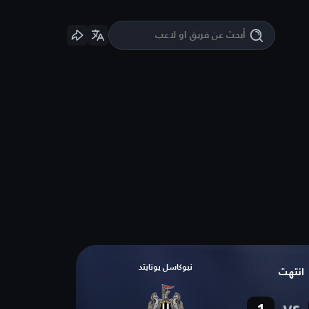
نيوكاسل يونايتد
انتهت