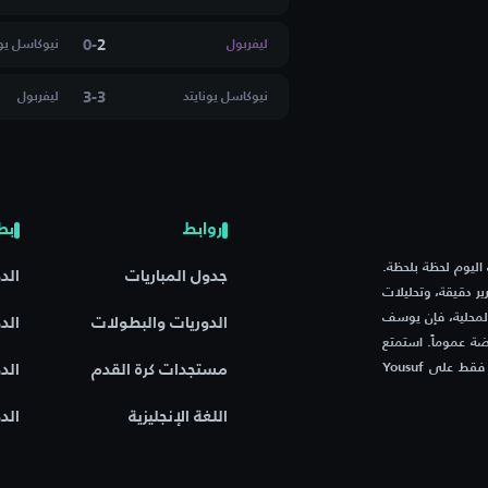
تيسا
0
-
2
ليفربول
نيوكاسل يون
ي ليفانتي
3
-
3
نيوكاسل يونايتد
ليفربول
Rudar K
روابط
بط
م مباريات اليوم لحظة بلحظة.
جدول المباريات
الد
يل
ر دقيقة، وتحليلات
المحلية، فإن يوسف
الدوريات والبطولات
الد
ة عموماً. استمتع
سي
بتجربة فريدة مع موقع يجمع بين السرعة، الدقة، والشغف الرياضي – فقط على Yousuf
مستجدات كرة القدم
الد
اللغة الإنجليزية
الد