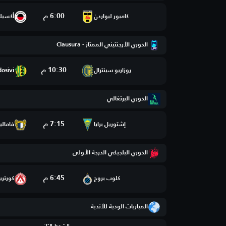
6:00 م
كامبور ليواردن
أكسيل
الدوري الأرجنتيني الممتاز - Clausura
10:30 م
روزاريو سينترال
dosivi
الدوري البرتغالي
7:15 م
إشتوريل برايا
فامالي
الدوري البلجيكي الدرجة الأولى
6:45 م
كلوب بروج
كورتري
المباريات الودية للأندية