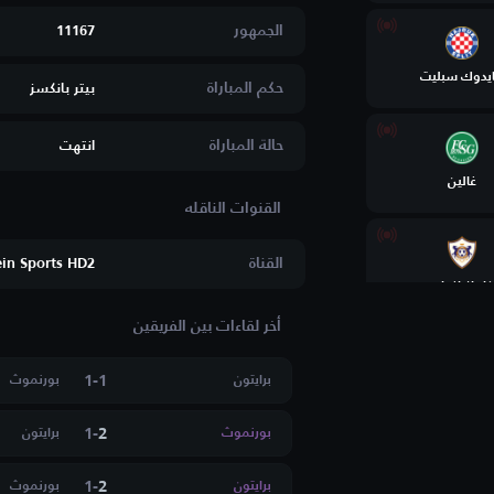
الجمهور
11167
يدوك سبليت
حكم المباراة
بيتر بانكسز
حالة المباراة
انتهت
غالين
القناة
in Sports HD2
كارباغ اغدام
أخر لقاءات بين الفريقين
1
-
1
برايتون
بورنموث
وستريا فيينا
1
-
2
بورنموث
برايتون
1
-
2
برايتون
بورنموث