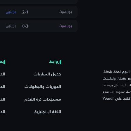
اتوفيتسي
2
-
1
بورنموث
برايتون
0
-
3
بورنموث
برايتون
شيلبورن
ايسكا ستريدا
روابط
بط
م مباريات اليوم لحظة بلحظة.
و مينسك
جدول المباريات
الد
ر دقيقة، وتحليلات
المحلية، فإن يوسف
الدوريات والبطولات
الد
يك
ة عموماً. استمتع
بتجربة فريدة مع موقع يجمع بين السرعة، الدقة، والشغف الرياضي – فقط على Yousuf
مستجدات كرة القدم
الد
يللان
اللغة الإنجليزية
الد
 إم إل فيتيبسك