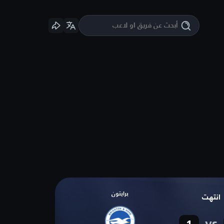
برايتون
انتهت