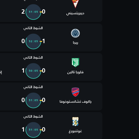
2
0
51:05
ديبريتسيني
الشوط الثاني
0
1
52:05
ريجا
الشوط الثاني
1
0
50:05
فلورا تالين
إن
الشوط الثاني
0
0
51:05
راكوف تشانستوخوفا
الشوط الثاني
1
0
51:05
غوتنبورغ