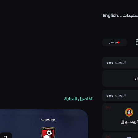
تجدات
...
English
مباشر
الترتيب
ل
الترتيب
تفاصيل المباراة
بورنموث
ترومسو إل