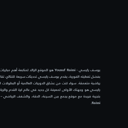
هبوعيل تل أبيب
ك
الشوط الأول
0
1
08:05
أياكس
الشوط الأول
0
1
09:05
تفينتي
دون
يوسف رئيسي - Yousuf Raissi هو الموقع الرائد لمتابعة أه
6:30 م
سبورتينج براغا
دينام
بفضل تغطيته الفورية، يقدم يوسف رئيسي تحديثات سريعة للنتائج، تقاري
رياضية متعمقة. سواء كنت من عشاق الدوريات العالمية أو البطولات 
6:30 م
لوغانو
روناف
رئيسي هو وجهتك الأولى لمعرفة كل جديد في عالم كرة القدم والرياض
Raissi.
6:30 م
فالور
نوردش
6:30 م
بوراك بانيالوكا
إف سي