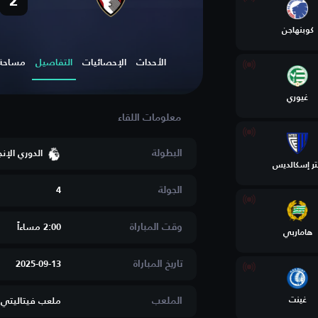
2
كوبنهاجن
الأحداث
الإحصائيات
التفاصيل
مساحة ا
غيوري
البطولة
الدوري الإن
تر إسكالديس
الجولة
4
وقت المباراة
2:00 مساءاََ
هاماربي
تاريخ المباراة
2025-09-13
غينت
الملعب
ملعب فيتاليتي