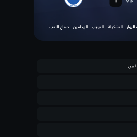
vs
1
لزوار
التشكيلة
الترتيب
الهدافين
صناع اللعب
جليزي