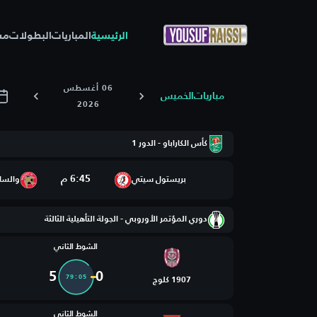
الرئيسية
المباريات
البطولات
مس
06 أغسطس
مباريات
الخميس
2026
كأس الكاراباو - الدور 1
6:45 م
بريستول سيتي
والسا
دوري المؤتمر الأوروبي - الجولة التأهيلية الثالثة
الشوط الثاني
5
0
79:05
1907 كلوج
الشوط الثاني