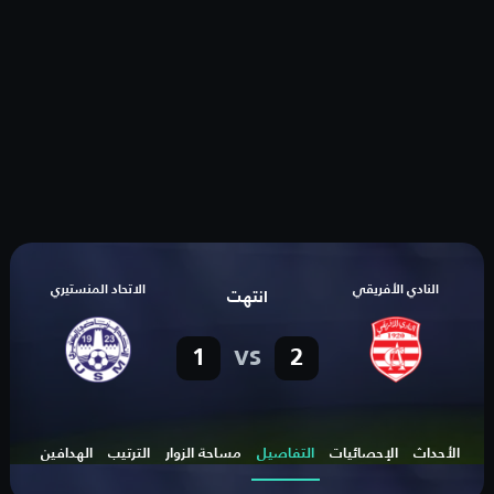
النادي الأفريقي
الاتحاد المنستيري
انتهت
vs
1
2
الأحداث
الإحصائيات
التفاصيل
مساحة الزوار
الترتيب
الهدافين
صناع