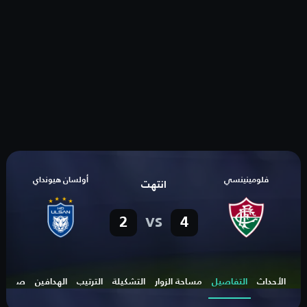
فلومينينسي
أولسان هيونداي
انتهت
vs
2
4
الأحداث
التفاصيل
مساحة الزوار
التشكيلة
الترتيب
الهدافين
صناع ا