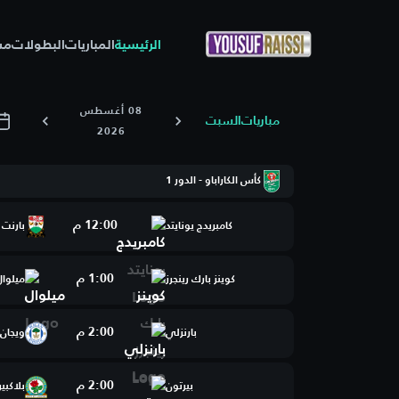
الرئيسية
المباريات
البطولات
مس
08 أغسطس
مباريات
السبت
2026
كأس الكاراباو - الدور 1
12:00 م
كامبريدج يونايتد
بارنت
1:00 م
كوينز بارك رينجرز
ميلوال
2:00 م
بارنزلي
ويجان 
2:00 م
بيرتون
بلاكبي