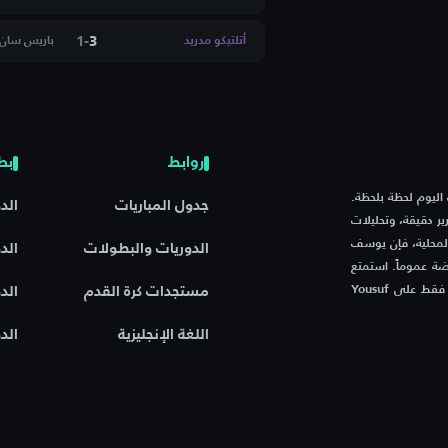
1
-
3
أتلتيكو مدريد
باريس سان 
رد يونايتد
 وانديررز
روابط
بط
ستر
م مباريات اليوم لحظة بلحظة.
جدول المباريات
الد
ر دقيقة، وتحليلات
 كينز دونز
المحلية، فإن يوسف
الدوريات والبطولات
الد
ة عموماً. استمتع
بتجربة فريدة مع موقع يجمع بين السرعة، الدقة، والشغف الرياضي – فقط على Yousuf
مستجدات كرة القدم
الد
اللغة الإنجليزية
الد
ل
 تاون