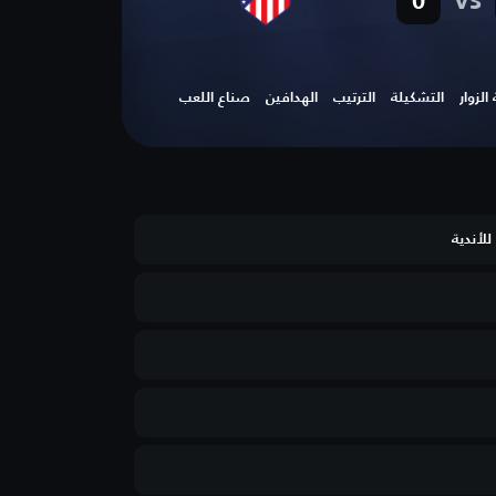
vs
0
لزوار
التشكيلة
الترتيب
الهدافين
صناع اللعب
للأندية