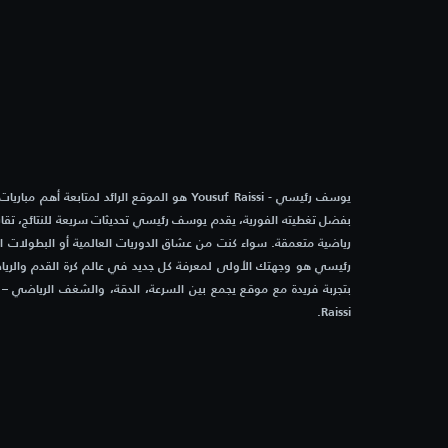
2:00 م
ليتون أورينت
أوكسفو
2:00 م
شيفيلد وينزداي
بولتون
2:00 م
ستوكبورت
دونكا
يوسف رئيسي - Yousuf Raissi هو الموقع الرائد لمتابعة أه
بفضل تغطيته الفورية، يقدم يوسف رئيسي تحديثات سريعة للنتائج، تقاري
2:00 م
نورويتش سيتي
ميلتون
رياضية متعمقة. سواء كنت من عشاق الدوريات العالمية أو البطولات 
رئيسي هو وجهتك الأولى لمعرفة كل جديد في عالم كرة القدم والرياض
2:00 م
بريستول روفرز
بيتربره
Raissi.
2:00 م
برادفورد سيتي
روشدي
2:00 م
واتفورد
كراولي