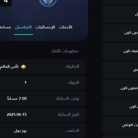
4
ل
الأحداث
الإحصائيات
التفاصيل
مساحة ا
ون تاون
يلد تاون
البطولة
كأس العالم 
ري
الجولة
1
مبتون تاون
وقت المباراة
7:00 مساءاََ
تاون
تاريخ المباراة
2025-06-15
رت كاونتي
الملعب
روز بول