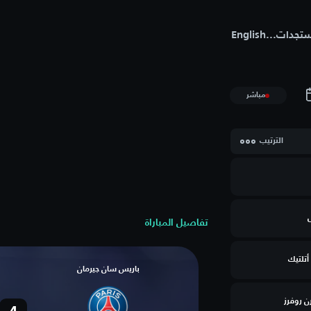
تجدات
...
English
مباشر
الترتيب
تفاصيل المباراة
أتلتيك
باريس سان جيرمان
رن روفرز