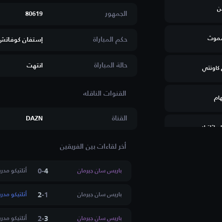
ن
الجمهور
80619
سموث
حكم المباراة
إستفان كوفاتش(
حالة المباراة
انتهت
كاونتي
ام
القناة
DAZN
م اثلتيك
أخر لقاءات بين الفريقين
0
-
4
باريس سان جيرمان
أتلتيكو مدري
تون ستانلي
2
-
1
باريس سان جيرمان
أتلتيكو مدري
رفيلد
2
-
3
باريس سان جيرمان
أتلتيكو مدري